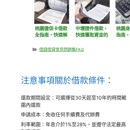
桃園健保卡借款
中壢證件借款，
桃園身
全指南，快速解
快速獲取資金的
指南，
決資金需求
實用指南
資金需
選擇
分
借錢借貸常見問題集FAQ
類
注意事項關於借款條件：
還款期間設定：可選擇從30天起至10年的時間範
圍內還款
申請成本：免收任何手續費及代辦費
利率範圍：年息介於1%至28%，並遵守法定最高