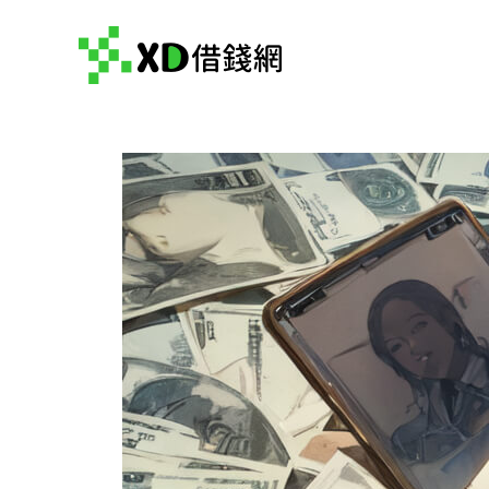
跳
至
主
要
內
容