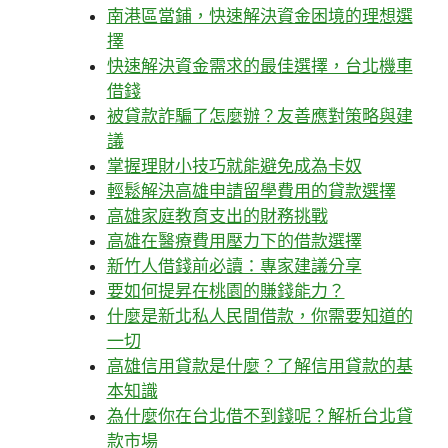
南港區當鋪，快速解決資金困境的理想選
擇
快速解決資金需求的最佳選擇，台北機車
借錢
被貸款詐騙了怎麼辦？友善應對策略與建
議
掌握理財小技巧就能避免成為卡奴
輕鬆解決高雄申請留學費用的貸款選擇
高雄家庭教育支出的財務挑戰
高雄在醫療費用壓力下的借款選擇
新竹人借錢前必讀：專家建議分享
要如何提昇在桃園的賺錢能力？
什麼是新北私人民間借款，你需要知道的
一切
高雄信用貸款是什麼？了解信用貸款的基
本知識
為什麼你在台北借不到錢呢？解析台北貸
款市場