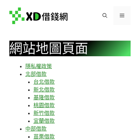
跳
至
選
主
要
單
內
容
網站地圖頁面
隱私權政策
北部借款
台北借款
新北借款
基隆借款
桃園借款
新竹借款
宜蘭借款
中部借款
苗栗借款