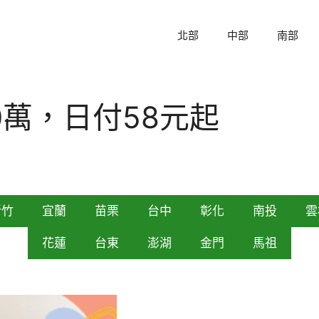
北部
中部
南部
0萬，日付58元起
新竹
宜蘭
苗栗
台中
彰化
南投
雲
花蓮
台東
澎湖
金門
馬祖