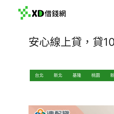
跳
至
主
要
內
容
安心線上貸，貸1
台北
新北
基隆
桃園