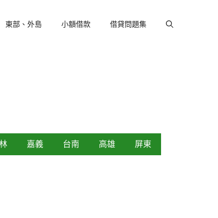
東部、外島
小額借款
借貸問題集
林
嘉義
台南
高雄
屏東